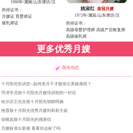
1980年/属猴/山东潍坊/汉
姚淑红
皇冠月嫂
所持证书：
1972年/属鼠/山东潍坊/汉
月嫂证 育婴师证
催乳师证
所持证书：
高级母婴护理师 高级产后恢复师
高级催乳师
更多优秀月嫂
阳光动态
十月阳光告诉您--如何坐月子才能坐出美丽身段？
菏泽学员致十月阳光月嫂培训部的一封信
哈尔滨王先生致十月阳光胡静阿姨
艳霞致十月阳光优秀月嫂刘莉莉大姐
徐晓岚致十月阳光的感谢信
月嫂标准出新规 看看你达标了吗