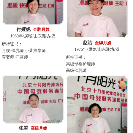
付娅妮
金牌月嫂
1980年/属猴/山东潍坊/汉
赵洁
金牌月嫂
所持证书：
1976年/属龙/山东潍坊/汉
月嫂 催乳师 小儿推拿师
育婴师 汗蒸师
所持证书：
高级母婴护理师
高级催乳师
张翠
高级月嫂