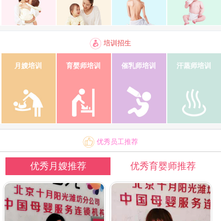
培训招生
月嫂培训
育婴师培训
催乳师培训
汗蒸师培训
优秀员工推荐
优秀月嫂推荐
优秀育婴师推荐